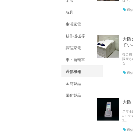
楽器
は？...
通信
玩具
生活家電
耕作機械等
大阪
てい
調理家電
複合機
販売さ
車・自転車
な...
通信機器
通信
金属製品
電化製品
大阪
スマホ
の中に
2...
通信