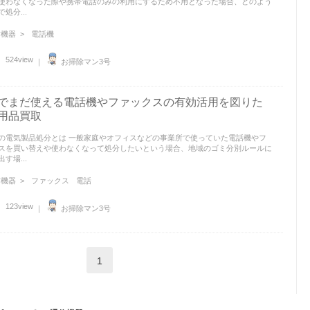
使わなくなった際や携帯電話のみの利用にするため不用となった場合、どのよう
処分...
機器 >
電話機
524view
｜
お掃除マン3号
でまだ使える電話機やファックスの有効活用を図りた
用品買取
の電気製品処分とは 一般家庭やオフィスなどの事業所で使っていた電話機やフ
スを買い替えや使わなくなって処分したいという場合、地域のゴミ分別ルールに
す場...
機器 >
ファックス
電話
123view
｜
お掃除マン3号
1