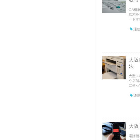
OA機
端末を
ードすれ
通信
大阪
法
大型O
や店舗
に使って
通信
大阪
電話機