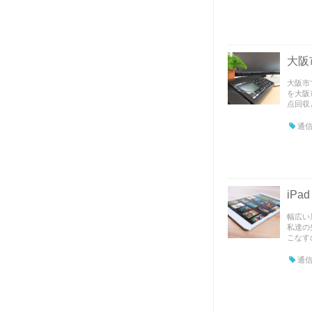
大阪
大阪市
を大阪
点回収と
通信
iP
幅広い
私達の
こなすの
通信