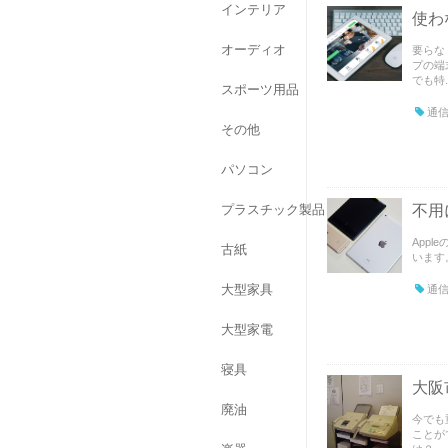
インテリア
使わ
オーディオ
要らな
プの端
でも特..
スポーツ用品
通信
その他
パソコン
不用
プラスチック製品
Appl
古紙
います。
大型家具
通信
大型家電
寝具
大阪
廃油
今でも
ことが