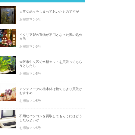
大事な品々をしまっておいたものですが
お掃除マン5号
イタリア製の置物が不用となった際の処分
方法
お掃除マン5号
大阪市中央区で水槽セットを買取ってもら
うとしたら
お掃除マン5号
アンティークの植木鉢は捨てるより買取が
おすすめ
お掃除マン5号
不用なパソコンを買取してもらうにはどう
したらよいか
お掃除マン5号