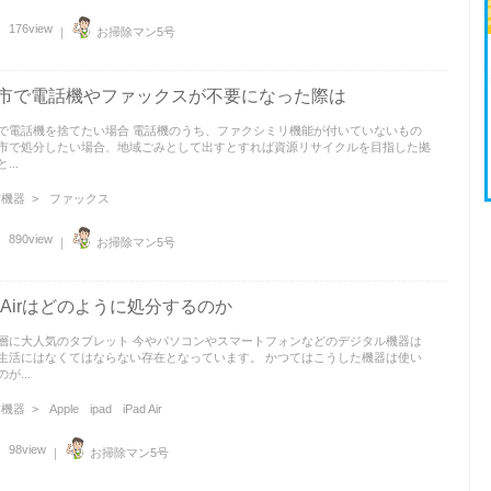
176view
｜
お掃除マン5号
市で電話機やファックスが不要になった際は
で電話機を捨てたい場合 電話機のうち、ファクシミリ機能が付いていないもの
市で処分したい場合、地域ごみとして出すとすれば資源リサイクルを目指した拠
...
機器 >
ファックス
890view
｜
お掃除マン5号
ad Airはどのように処分するのか
層に大人気のタブレット 今やパソコンやスマートフォンなどのデジタル機器は
生活にはなくてはならない存在となっています。 かつてはこうした機器は使い
が...
機器 >
Apple
ipad
iPad Air
98view
｜
お掃除マン5号