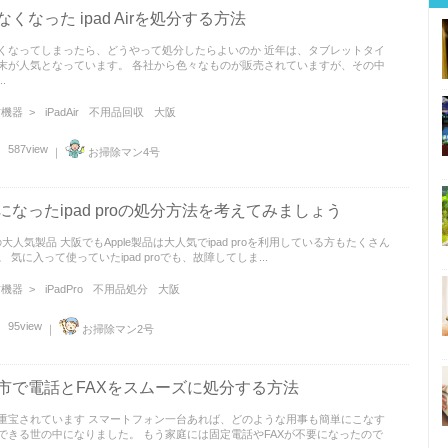
なくなった ipad Airを処分する方法
くなってしまったら、どうやって処分したらよいのか 近年は、タブレットタイ
末が人気となっています。 各社から色々なものが販売されていますが、その中
.
機器 >
iPadAir
不用品回収
大阪
587view
｜
お掃除マン4号
になったipad proの処分方法を考えてみましょう
eの大人気製品 大阪でもApple製品は大人気でipad proを利用している方もたくさん
 気に入って使っていたipad proでも、故障してしま...
機器 >
iPadPro
不用品処分
大阪
95view
｜
お掃除マン2号
市で電話とFAXをスムーズに処分する方法
重宝されています スマートフォン一台あれば、どのような用事も簡単にこなす
できる世の中になりました。 もう家庭には固定電話やFAXが不要になったので