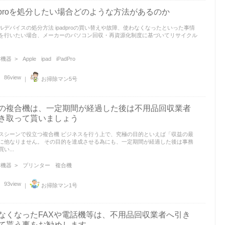
adproを処分したい場合どのような方法があるのか
ルデバイスの処分方法 ipadproの買い替えや故障、使わなくなったといった事情
を行いたい場合、メーカーのパソコン回収・再資源化制度に基づいてリサイクル
機器 >
Apple
ipad
iPadPro
86view
｜
お掃除マン5号
の複合機は、一定期間が経過した後は不用品回収業者
き取って貰いましょう
スシーンで役立つ複合機 ビジネスを行う上で、究極の目的といえば「収益の最
に他なりません。 その目的を達成させる為にも、一定期間が経過した後は事務
い...
機器 >
プリンター
複合機
93view
｜
お掃除マン1号
なくなったFAXや電話機等は、不用品回収業者へ引き
て貰う事をお勧めします