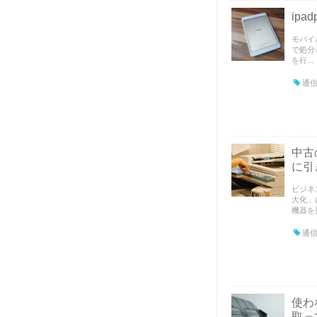
ip
モバイ
で処分
を行...
通信
中古
に引
ビジネ
大化」
機器を買
通信
使わ
取っ