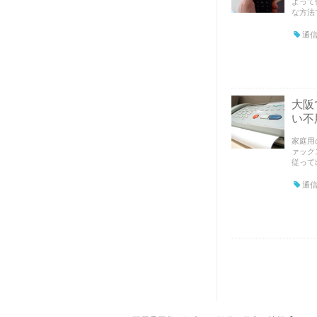
よって
な方法で
通信
大阪
い不
家庭用
ァック
従って出
通信