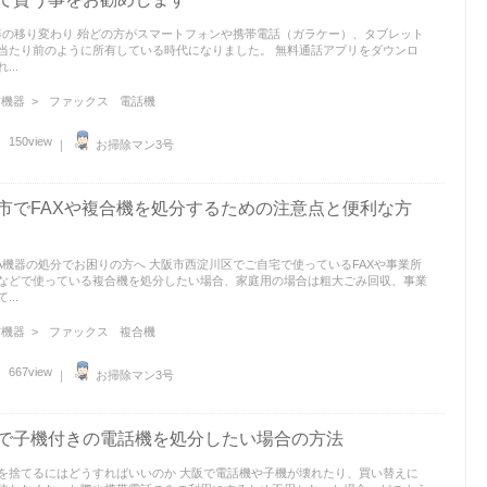
器の移り変わり 殆どの方がスマートフォンや携帯電話（ガラケー）、タブレット
当たり前のように所有している時代になりました。 無料通話アプリをダウンロ
...
機器 >
ファックス
電話機
150view
｜
お掃除マン3号
市でFAXや複合機を処分するための注意点と便利な方
A機器の処分でお困りの方へ 大阪市西淀川区でご自宅で使っているFAXや事業所
などで使っている複合機を処分したい場合、家庭用の場合は粗大ごみ回収、事業
...
機器 >
ファックス
複合機
667view
｜
お掃除マン3号
で子機付きの電話機を処分したい場合の方法
を捨てるにはどうすればいいのか 大阪で電話機や子機が壊れたり、買い替えに