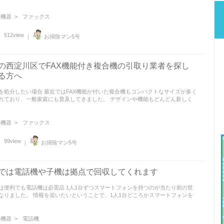
機器 >
ファックス
512view
｜
お掃除マン5号
の西淀川区でFAX機能付き複合機の引取り業者を探し
る方へ
を処分したい場合 最近ではFAX機能が付いた複合機もコンパクトなサイズが多く
れており、一般家庭にも普及してきました。 デザインや機能もどんどん新しく
機器 >
ファックス
99view
｜
お掃除マン5号
では電話機や子機は拠点で回収してくれます
は便利でも電話機は必需品 1人1台ずつスマートフォンを持つのが当たり前の世
なりました。 情報を追いたいということで、1人1台どころかスマートフォンを
機器 >
電話機