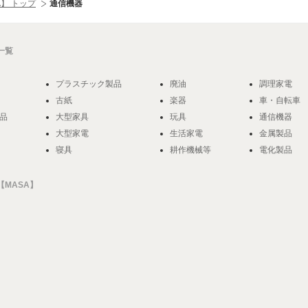
】 トップ
通信機器
一覧
プラスチック製品
廃油
調理家電
古紙
楽器
車・自転車
品
大型家具
玩具
通信機器
大型家電
生活家電
金属製品
寝具
耕作機械等
電化製品
MASA】