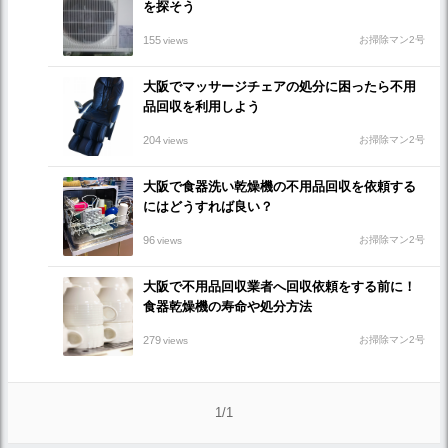
を探そう
155
お掃除マン2号
views
大阪でマッサージチェアの処分に困ったら不用
品回収を利用しよう
204
お掃除マン2号
views
大阪で食器洗い乾燥機の不用品回収を依頼する
にはどうすれば良い？
96
お掃除マン2号
views
大阪で不用品回収業者へ回収依頼をする前に！
食器乾燥機の寿命や処分方法
279
お掃除マン2号
views
1/1