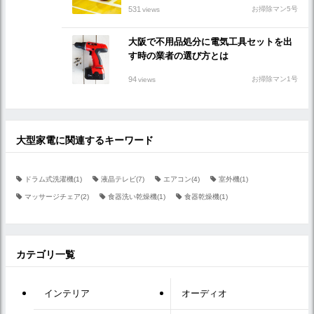
531
お掃除マン5号
views
大阪で不用品処分に電気工具セットを出
す時の業者の選び方とは
94
お掃除マン1号
views
大型家電に関連するキーワード
ドラム式洗濯機(1)
液晶テレビ(7)
エアコン(4)
室外機(1)
マッサージチェア(2)
食器洗い乾燥機(1)
食器乾燥機(1)
カテゴリ一覧
インテリア
オーディオ