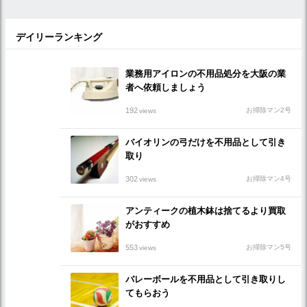
デイリーランキング
業務用アイロンの不用品処分を大阪の業
者へ依頼しましょう
192
お掃除マン2号
views
バイオリンの弓だけを不用品として引き
取り
302
お掃除マン4号
views
アンティークの植木鉢は捨てるより買取
がおすすめ
553
お掃除マン5号
views
バレーボールを不用品として引き取りし
てもらおう