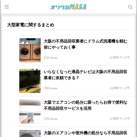
大型家電に関するまとめ
大阪の不用品回収業者にドラム式洗濯機を頼む
前にやっておく事
432
お掃除マン2号
views
いらなくなった液晶テレビは大阪の不用品回収
業者に依頼できる？
330
お掃除マン2号
views
大阪でエアコンの処分に困ったらお得で便利な
不用品回収サービスを活用
225
お掃除マン2号
views
大阪のエアコンや室外機の処分なら不用品回収