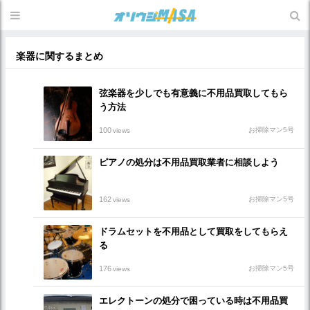
楽器に関するまとめ
弦楽器を少しでも有意義に不用品買取してもら
う方法
100
お掃除マン5号
views
ピアノの処分は不用品買取業者に相談しよう
162
お掃除マン5号
views
ドラムセットを不用品として買取をしてもらえ
る
176
お掃除マン5号
views
エレクトーンの処分で困っている時は不用品買