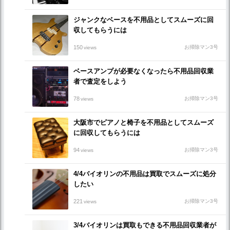
ジャンクなベースを不用品としてスムーズに回
収してもらうには
150
お掃除マン3号
views
ベースアンプが必要なくなったら不用品回収業
者で査定をしよう
78
お掃除マン3号
views
大阪市でピアノと椅子を不用品としてスムーズ
に回収してもらうには
94
お掃除マン3号
views
4/4バイオリンの不用品は買取でスムーズに処分
したい
221
お掃除マン3号
views
3/4バイオリンは買取もできる不用品回収業者が