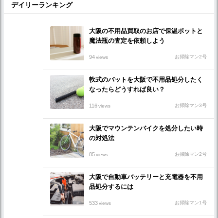
デイリーランキング
大阪の不用品買取のお店で保温ポットと
魔法瓶の査定を依頼しよう
94
お掃除マン2号
views
軟式のバットを大阪で不用品処分したく
なったらどうすれば良い？
116
お掃除マン3号
views
大阪でマウンテンバイクを処分したい時
の対処法
85
お掃除マン2号
views
大阪で自動車バッテリーと充電器を不用
品処分するには
533
お掃除マン1号
views