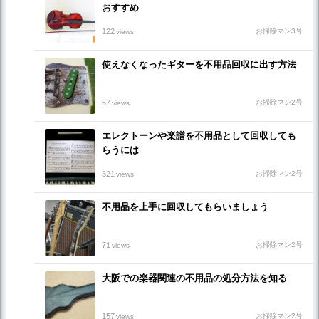
おすすめ
122
お掃除マン3号
views
使えなくなったギターを不用品回収に出す方法
57
お掃除マン2号
views
エレクトーンや楽譜を不用品として回収しても
らうには
321
お掃除マン2号
views
不用品を上手に回収してもらいましょう
71
お掃除マン2号
views
大阪での楽器関連の不用品の処分方法を知る
157
お掃除マン2号
views