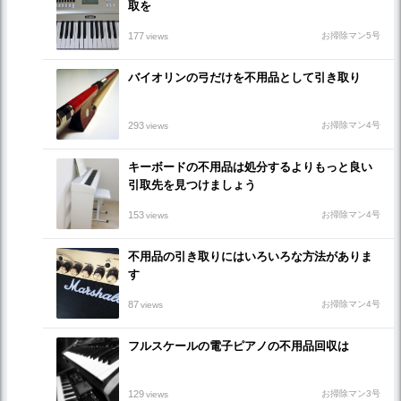
取を
177
お掃除マン5号
views
バイオリンの弓だけを不用品として引き取り
293
お掃除マン4号
views
キーボードの不用品は処分するよりもっと良い
引取先を見つけましょう
153
お掃除マン4号
views
不用品の引き取りにはいろいろな方法がありま
す
87
お掃除マン4号
views
フルスケールの電子ピアノの不用品回収は
129
お掃除マン3号
views