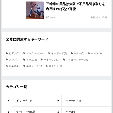
三輪車の美品は大阪で不用品引き取りを
利用すれば処分可能
80
お掃除マン2号
views
楽器に関連するキーワード
ピアノ(7)
エレクトーン(4)
キーボード(8)
ギター(5)
ベース(3)
アンプ(7)
ドラム(6)
バイオリン(7)
バイオリンケース(1)
弦楽器(2)
楽器ケース(2)
スタンド(1)
カテゴリ一覧
インテリア
オーディオ
スポーツ用品
その他