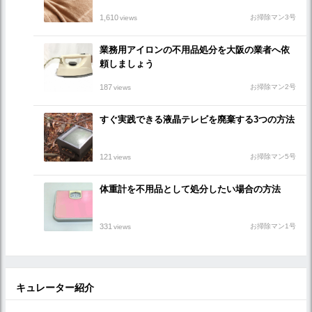
1,610
お掃除マン3号
views
業務用アイロンの不用品処分を大阪の業者へ依
頼しましょう
187
お掃除マン2号
views
すぐ実践できる液晶テレビを廃棄する3つの方法
121
お掃除マン5号
views
体重計を不用品として処分したい場合の方法
331
お掃除マン1号
views
キュレーター紹介