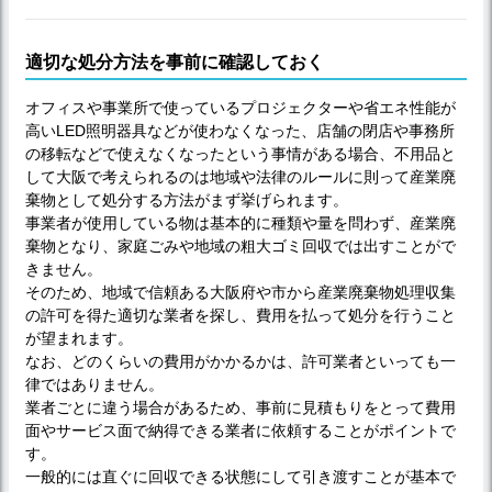
適切な処分方法を事前に確認しておく
オフィスや事業所で使っているプロジェクターや省エネ性能が
高いLED照明器具などが使わなくなった、店舗の閉店や事務所
の移転などで使えなくなったという事情がある場合、不用品と
して大阪で考えられるのは地域や法律のルールに則って産業廃
棄物として処分する方法がまず挙げられます。
事業者が使用している物は基本的に種類や量を問わず、産業廃
棄物となり、家庭ごみや地域の粗大ゴミ回収では出すことがで
きません。
そのため、地域で信頼ある大阪府や市から産業廃棄物処理収集
の許可を得た適切な業者を探し、費用を払って処分を行うこと
が望まれます。
なお、どのくらいの費用がかかるかは、許可業者といっても一
律ではありません。
業者ごとに違う場合があるため、事前に見積もりをとって費用
面やサービス面で納得できる業者に依頼することがポイントで
す。
一般的には直ぐに回収できる状態にして引き渡すことが基本で