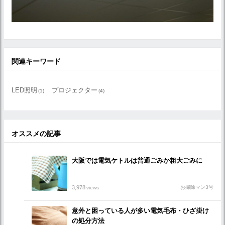
関連キーワード
LED照明
プロジェクター
(1)
(4)
オススメの記事
大阪では電気ケトルは普通ごみか粗大ごみに
3,978
お掃除マン3号
views
意外と困っている人が多い電気毛布・ひざ掛け
の処分方法