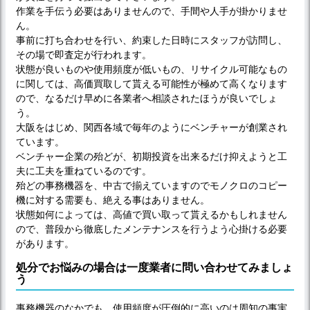
作業を手伝う必要はありませんので、手間や人手が掛かりませ
ん。
事前に打ち合わせを行い、約束した日時にスタッフが訪問し、
その場で即査定が行われます。
状態が良いものや使用頻度が低いもの、リサイクル可能なもの
に関しては、高価買取して貰える可能性が極めて高くなります
ので、なるだけ早めに各業者へ相談されたほうが良いでしょ
う。
大阪をはじめ、関西各域で毎年のようにベンチャーが創業され
ています。
ベンチャー企業の殆どが、初期投資を出来るだけ抑えようと工
夫に工夫を重ねているのです。
殆どの事務機器を、中古で揃えていますのでモノクロのコピー
機に対する需要も、絶える事はありません。
状態如何によっては、高値で買い取って貰えるかもしれません
ので、普段から徹底したメンテナンスを行うよう心掛ける必要
があります。
処分でお悩みの場合は一度業者に問い合わせてみましょ
う
事務機器のなかでも、使用頻度が圧倒的に高いのは周知の事実