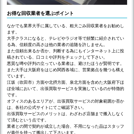
お得な回収業者を選ぶポイント
なかでも業界大手に属している、粗大ごみ回収業者をお勧めし
ます。
大手クラスになると、テレビやラジオ等で頻繁に紹介されてい
る為、信頼度の高さは他の業者の追随を許しません。
また信頼出来るか否か、判断する為にもインターネット上に投
稿されている、口コミや評判をチェックして下さい。
悪質な噂や評判の立っている業者は、避けたほうが賢明です。
また大手は大阪府をはじめ関西各域に、営業拠点を幾つも構え
ています。
江坂（吹田市）方面や北摂方面、泉北方面を含めた大阪府下ほ
ぼ全域において、出張買取サービスを実施しているのが特徴的
です。
オフィスのあるエリアが、出張買取サービスの対象範囲か否か
は、各社の公式サイトにてご確認下さい。
出張買取サービスのメリットは、わざわざ店舗まで搬入しなく
て済むという点です。
業者との間で契約が成立した場合、不用になった品はスタッフ
が責任を持って搬出して下さいます。