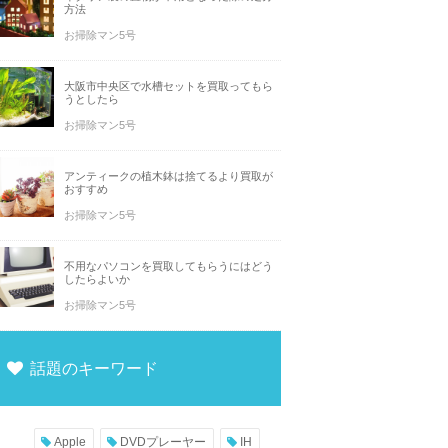
方法
お掃除マン5号
大阪市中央区で水槽セットを買取ってもら
うとしたら
お掃除マン5号
アンティークの植木鉢は捨てるより買取が
おすすめ
お掃除マン5号
不用なパソコンを買取してもらうにはどう
したらよいか
お掃除マン5号
話題のキーワード
Apple
DVDプレーヤー
IH