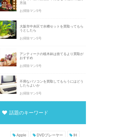
方法
お掃除マン5号
大阪市中央区で水槽セットを買取ってもら
うとしたら
お掃除マン5号
アンティークの植木鉢は捨てるより買取が
おすすめ
お掃除マン5号
不用なパソコンを買取してもらうにはどう
したらよいか
お掃除マン5号
話題のキーワード
Apple
DVDプレーヤー
IH