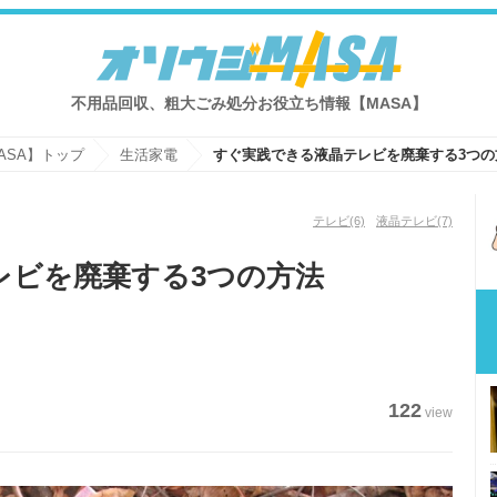
不用品回収、粗大ごみ処分お役立ち情報【MASA】
ASA】トップ
生活家電
すぐ実践できる液晶テレビを廃棄する3つの
テレビ
(6)
液晶テレビ
(7)
レビを廃棄する3つの方法
122
view