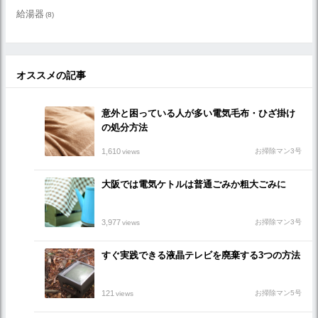
給湯器
(8)
オススメの記事
意外と困っている人が多い電気毛布・ひざ掛け
の処分方法
1,610
お掃除マン3号
views
大阪では電気ケトルは普通ごみか粗大ごみに
3,977
お掃除マン3号
views
すぐ実践できる液晶テレビを廃棄する3つの方法
121
お掃除マン5号
views