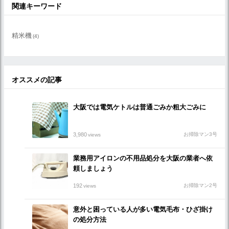
関連キーワード
精米機
(4)
オススメの記事
大阪では電気ケトルは普通ごみか粗大ごみに
3,980
お掃除マン3号
views
業務用アイロンの不用品処分を大阪の業者へ依
頼しましょう
192
お掃除マン2号
views
意外と困っている人が多い電気毛布・ひざ掛け
の処分方法