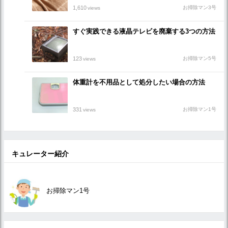
1,610
お掃除マン3号
views
すぐ実践できる液晶テレビを廃棄する3つの方法
123
お掃除マン5号
views
体重計を不用品として処分したい場合の方法
331
お掃除マン1号
views
キュレーター紹介
お掃除マン1号