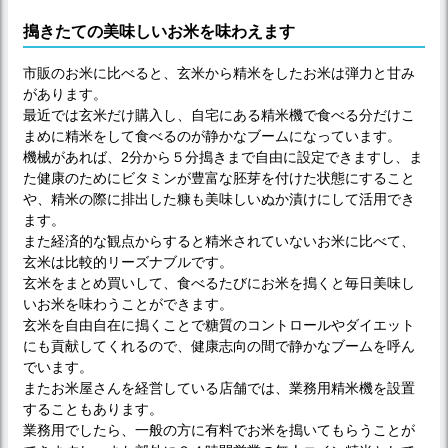
搗きたての美味しいお米を味わえます
市販のお米に比べると、玄米から精米をしたお米は弾力と甘み
があります。
最近では玄米だけ購入し、自宅にある精米機で食べる分だけこ
まめに精米をして食べるのが静かなブームになっています。
機械があれば、2分から５分搗きまで自由に設定できますし、ま
た健康のためにビタミンが豊富な胚芽を付けた状態にすること
や、精米の際に排出した糠も美味しいぬか漬けにして活用でき
ます。
また経済的な観点からすると精米されていないお米に比べて、
玄米は比較的リーズナブルです。
玄米をまとめ買いして、食べるたびにお米を搗くと毎日美味し
いお米を味わうことができます。
玄米を自由自在に搗くことで糖質のコントロールやダイエット
にも貢献してくれるので、健康志向の間で静かなブームを呼ん
でいます。
またお米屋さんを経営している店舗では、業務用精米機を設置
することもあります。
業務用でしたら、一般の方に有料でお米を搗いてもらうことが