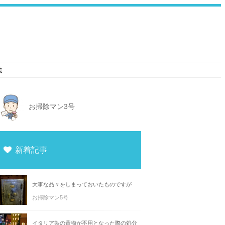
法
お掃除マン3号
新着記事
大事な品々をしまっておいたものですが
お掃除マン5号
イタリア製の置物が不用となった際の処分