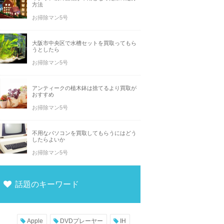
方法
お掃除マン5号
大阪市中央区で水槽セットを買取ってもら
うとしたら
お掃除マン5号
アンティークの植木鉢は捨てるより買取が
おすすめ
お掃除マン5号
不用なパソコンを買取してもらうにはどう
したらよいか
お掃除マン5号
話題のキーワード
Apple
DVDプレーヤー
IH