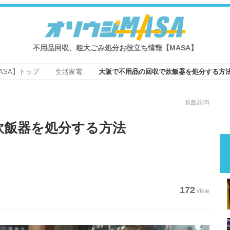
不用品回収、粗大ごみ処分お役立ち情報【MASA】
ASA】トップ
生活家電
大阪で不用品の回収で炊飯器を処分する方
炊飯器
(8)
炊飯器を処分する方法
172
view