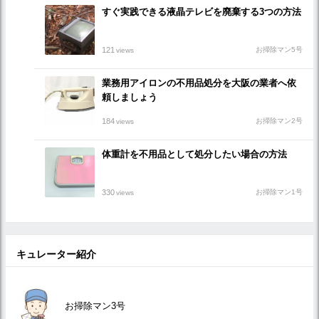
すぐ実践できる液晶テレビを廃棄する3つの方法
121
お掃除マン5号
views
業務用アイロンの不用品処分を大阪の業者へ依
頼しましょう
184
お掃除マン2号
views
体重計を不用品として処分したい場合の方法
330
お掃除マン1号
views
キュレーター紹介
お掃除マン3号