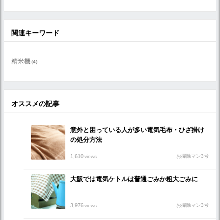
関連キーワード
精米機
(4)
オススメの記事
意外と困っている人が多い電気毛布・ひざ掛け
の処分方法
1,610
お掃除マン3号
views
大阪では電気ケトルは普通ごみか粗大ごみに
3,976
お掃除マン3号
views