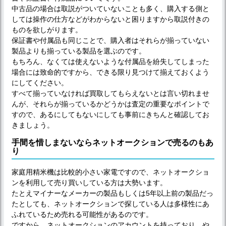
中古品の場合は取説がついていないことも多く、購入する側と
しては操作の仕方などがわからないと困りますから取説付きの
ものを欲しがります。
保証書や付属品も同じことで、購入者はそれらが揃っていない
製品よりも揃っている製品を選ぶのです。
もちろん、なくては使えないような付属品を紛失してしまった
場合には致命的ですから、できる限り見つけて揃えておくよう
にしてください。
すべて揃っていなければ買取してもらえないとは言い切れませ
んが、それらが揃っているかどうかは査定の重要なポイントで
すので、あるにしてもないにしても事前にきちんと確認してお
きましょう。
手間を惜しまないならネットオークションで売るのもあ
り
家庭用精米機は比較的小さい家電ですので、ネットオークショ
ンを利用して売り買いしている方は大勢います。
たとえマイナーなメーカーの製品もしくは5年以上前の製品だっ
たとしても、ネットオークションで探している人は多様性にあ
ふれているため売れる可能性があるのです。
ですから、ネットオークションのアカウントを持っており、や