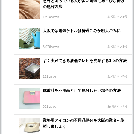
意外と困っている人が多い電気毛布・ひざ掛け
の処分方法
1,610
お掃除マン3号
views
大阪では電気ケトルは普通ごみか粗大ごみに
3,976
お掃除マン3号
views
すぐ実践できる液晶テレビを廃棄する3つの方法
121
お掃除マン5号
views
体重計を不用品として処分したい場合の方法
331
お掃除マン1号
views
業務用アイロンの不用品処分を大阪の業者へ依
頼しましょう