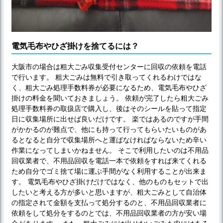
電気毛布やひざ掛けを捨てるには？
大阪市の場合は粗大ごみ収集受付センターに回収の依頼を電話
で行います。 粗大ごみは無料で引き取ってくれるわけではな
く、粗大ごみ処理手数料券が必要になるため、電気毛布やひざ
掛けの料金を聞いておきましょう。 依頼が完了したら粗大ごみ
処理手数料券の取扱店で購入し、後はそのシールを貼って指定
日に収集場所に出せば良いだけです。 楽ではあるのですが手間
がかかるのが難点で、他にも持って行ってもらいたいものがあ
るとなると自分で収集場所へと運ばなければならないため辛い
作業になってしまいかねません。 そこで利用したいのは不用品
回収業者で、不用品回収を電話一本で依頼をすれば来てくれる
ため自分でゴミ捨て場に運ぶ手間がなく利用することが出来ま
す。 電気毛布やひざ掛けだけではなく、他のものもセットで出
したいと考える方が多いと思いますが、粗大ごみとして自治体
の指定されて金額を支払って処分するのと、不用品回収業者に
依頼をして処分をするのとでは、不用品回収業者の方が安い場