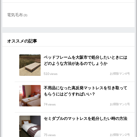
電気毛布
(3)
オススメの記事
ベッドフレームを大阪市で処分したいときには
どのような方法があるのでしょうか
510
お掃除マン4号
views
不用品になった高反発マットレスを引き取って
もらうにはどうすればいい？
74
お掃除マン1号
views
セミダブルのマットレスを処分したい時の方法
75
お掃除マン2号
views