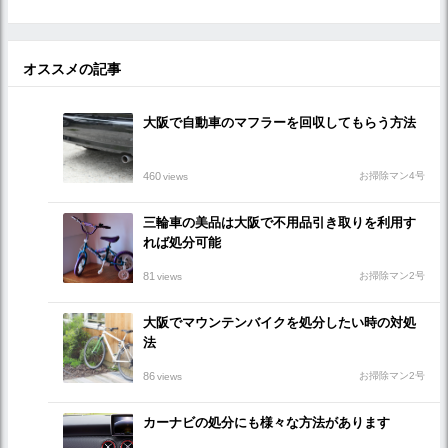
オススメの記事
大阪で自動車のマフラーを回収してもらう方法
460
お掃除マン4号
views
三輪車の美品は大阪で不用品引き取りを利用す
れば処分可能
81
お掃除マン2号
views
大阪でマウンテンバイクを処分したい時の対処
法
86
お掃除マン2号
views
カーナビの処分にも様々な方法があります