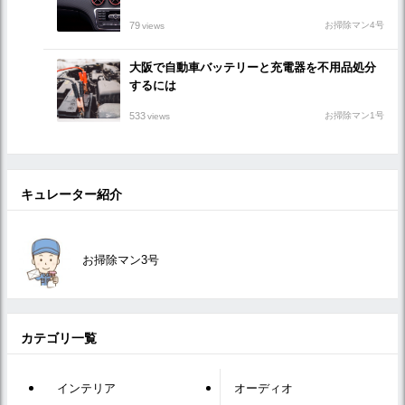
79
お掃除マン4号
views
大阪で自動車バッテリーと充電器を不用品処分
するには
533
お掃除マン1号
views
キュレーター紹介
お掃除マン3号
カテゴリ一覧
インテリア
オーディオ