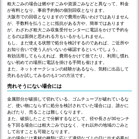
粗大ごみの場合は燃やすごみや資源ごみなどと異なって、料金
が有料となり、事前予約制の個別回収となります。
大阪市での回収となりますので費用が高いわけではありません
が、手数料を払うことに抵抗がある方や、簡単ではあります
が、わざわざ粗大ごみ収集受付センターに電話をかけて予約を
とるのは面倒と思われる方もいるかもしれません。
もし、まだ使える状態で処分を検討するのであれば、ご近所や
お知り合いで使う人がいないか確認するといいでしょう。
有効活用してもらえれば、費用をかけて捨てたり、利用し慣れ
ない初めての場所に電話を掛ける手間も省けます。
また、ネットオークションの経験があるなら、気軽に出品して
売れるか試してみるのも1つの方法です。
売れそうにない場合には
金属部分が破損して切れている、ゴムチューブが破れているな
ど、使い物にならずに処分を検討されていた場合には、誰かに
あげたり、売ることは難しくなります。
また、破損したことで分解するなどして、径や長さが30センチ
を下回る場合には粗大ごみではなく、それ以外の地域のごみと
して出すことも可能となります。
その場合には素材の種類に応じて適切なゴミの日に出す必要が