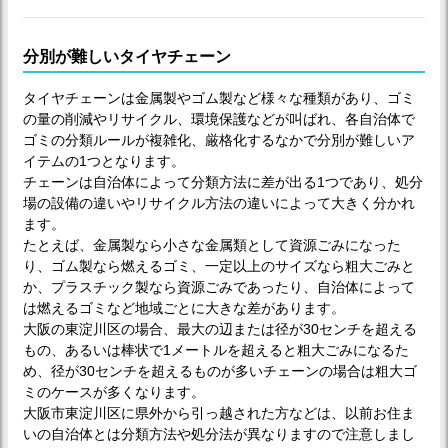
分別が難しいタイヤチェーン
タイヤチェーンは金属製やゴム製など様々な種類があり、ゴミ
の量の削減やリサイクル、環境保護などが叫ばれ、各自治体で
ゴミの分類ルールが複雑化、厳格化するなかで分別が難しいア
イテムの1つとなります。
チェーンは自治体によって分類方法に差が出る1つであり、処分
場の設備の違いやリサイクル方法の違いによって大きく分かれ
ます。
たとえば、金属製なら小さな金属類として資源ごみになった
り、ゴム製なら燃えるゴミ、一定以上のサイズなら粗大ごみと
か、プラスチック製なら資源ごみであったり、自治体によって
は燃えるゴミなど地域ごとに大きな差があります。
大阪の東淀川区の場合、最大の辺または径が30センチを超える
もの、あるいは棒状で1メートルを超えると粗大ごみになるた
め、径が30センチを超えるものが多いチェーンの場合は粗大ゴ
ミのケースが多くなります。
大阪市東淀川区に県外から引っ越された方などは、以前お住ま
いの自治体とは分類方法や処分法が異なりますので注意しまし