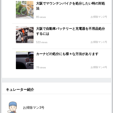
大阪でマウンテンバイクを処分したい時の対処
法
85
お掃除マン2号
views
大阪で自動車バッテリーと充電器を不用品処分
するには
533
お掃除マン1号
views
カーナビの処分にも様々な方法があります
78
お掃除マン4号
views
キュレーター紹介
お掃除マン3号