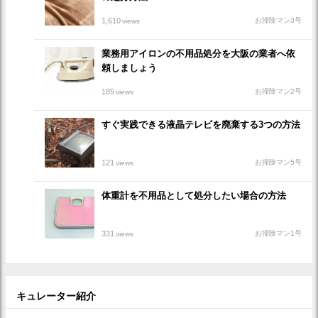
1,610
お掃除マン3号
views
業務用アイロンの不用品処分を大阪の業者へ依
頼しましょう
185
お掃除マン2号
views
すぐ実践できる液晶テレビを廃棄する3つの方法
121
お掃除マン5号
views
体重計を不用品として処分したい場合の方法
331
お掃除マン1号
views
キュレーター紹介