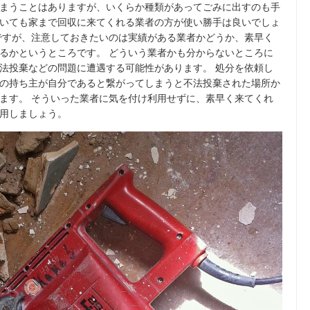
まうことはありますが、いくらか種類があってごみに出すのも手
いても家まで回収に来てくれる業者の方が使い勝手は良いでしょ
ですが、注意しておきたいのは実績がある業者かどうか、素早く
るかというところです。 どういう業者かも分からないところに
法投棄などの問題に遭遇する可能性があります。 処分を依頼し
の持ち主が自分であると繋がってしまうと不法投棄された場所か
ます。 そういった業者に気を付け利用せずに、素早く来てくれ
用しましょう。