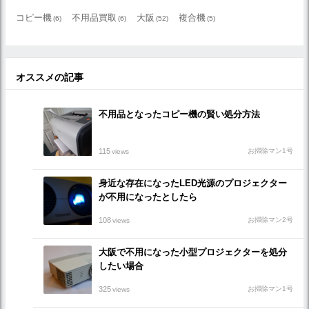
コピー機
不用品買取
大阪
複合機
(6)
(6)
(52)
(5)
オススメの記事
不用品となったコピー機の賢い処分方法
115
お掃除マン1号
views
身近な存在になったLED光源のプロジェクター
が不用になったとしたら
108
お掃除マン2号
views
大阪で不用になった小型プロジェクターを処分
したい場合
325
お掃除マン1号
views