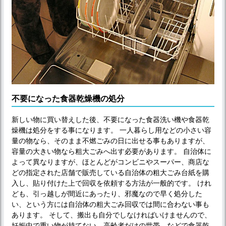
不要になった食器乾燥機の処分
新しい物に買い替えした後、不要になった食器洗い機や食器乾
燥機は処分をする事になります。 一人暮らし用などの小さい容
量の物なら、そのまま不燃ごみの日に出せる事もありますが、
容量の大きい物なら粗大ごみへ出す必要があります。 自治体に
よって異なりますが、ほとんどがコンビニやスーパー、商店な
どの指定された店舗で販売している自治体の粗大ごみ台紙を購
入し、貼り付けた上で回収を依頼する方法が一般的です。 けれ
ども、引っ越しが間近にあったり、邪魔なので早く処分した
い、という方には自治体の粗大ごみ回収では間に合わない事も
あります。 そして、搬出も自分でしなければいけませんので、
妊娠中で重い物が持てない、高齢者だけの世帯、などで食器乾