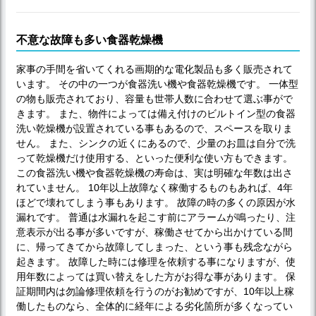
不意な故障も多い食器乾燥機
家事の手間を省いてくれる画期的な電化製品も多く販売されて
います。 その中の一つが食器洗い機や食器乾燥機です。 一体型
の物も販売されており、容量も世帯人数に合わせて選ぶ事がで
きます。 また、物件によっては備え付けのビルトイン型の食器
洗い乾燥機が設置されている事もあるので、スペースを取りま
せん。 また、シンクの近くにあるので、少量のお皿は自分で洗
って乾燥機だけ使用する、といった便利な使い方もできます。
この食器洗い機や食器乾燥機の寿命は、実は明確な年数は出さ
れていません。 10年以上故障なく稼働するものもあれば、4年
ほどで壊れてしまう事もあります。 故障の時の多くの原因が水
漏れです。 普通は水漏れを起こす前にアラームが鳴ったり、注
意表示が出る事が多いですが、稼働させてから出かけている間
に、帰ってきてから故障してしまった、という事も残念ながら
起きます。 故障した時には修理を依頼する事になりますが、使
用年数によっては買い替えをした方がお得な事があります。 保
証期間内は勿論修理依頼を行うのがお勧めですが、10年以上稼
働したものなら、全体的に経年による劣化箇所が多くなってい