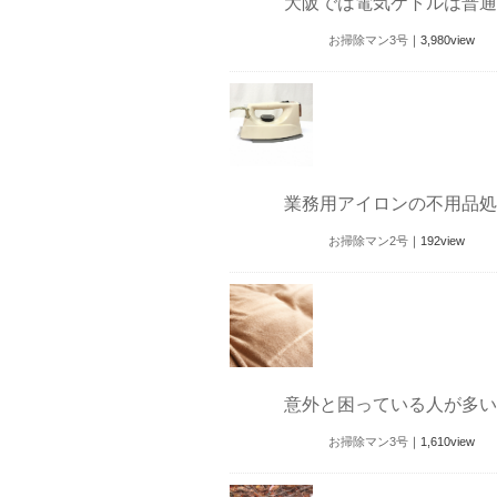
大阪では電気ケトルは普通
お掃除マン3号
｜
3,980
view
業務用アイロンの不用品処
お掃除マン2号
｜
192
view
意外と困っている人が多い
お掃除マン3号
｜
1,610
view