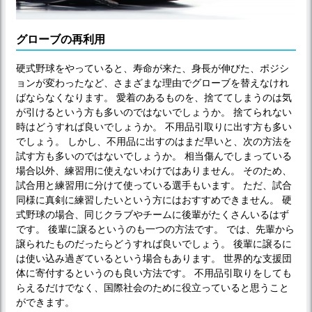
グローブの再利用
硬式野球をやっていると、寿命が来た、身長が伸びた、ポジシ
ョンが変わったなど、さまざまな理由でグローブを替えなけれ
ばならなくなります。 愛着のあるものを、捨ててしまうのは気
が引けるという方も多いのではないでしょうか。 捨てられない
時はどうすれば良いでしょうか。 不用品引取りに出す方も多い
でしょう。 しかし、不用品に出すのはまだ早いと、次の方法を
試す方も多いのではないでしょうか。 相当傷んでしまっている
場合以外、練習用に使えないわけではありません。 そのため、
試合用と練習用に分けて使っている選手もいます。 ただ、試合
同様に真剣に練習したいという方にはおすすめできません。 硬
式野球の場合、同じクラブやチームに後輩がたくさんいるはず
です。 後輩に譲るというのも一つの方法です。 では、先輩から
譲られたものだったらどうすれば良いでしょう。 後輩に譲るに
は使い込み過ぎているという場合もあります。 世界的な支援団
体に寄付するというのも良い方法です。 不用品引取りをしても
らえるだけでなく、国際社会のために役立っていると思うこと
ができます。