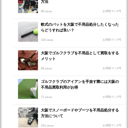
方法
80
お掃除マン4号
views
軟式のバットを大阪で不用品処分したくなった
らどうすれば良い？
116
お掃除マン3号
views
大阪でゴルフクラブを不用品として買取をする
メリット
65
お掃除マン4号
views
ゴルフクラブのアイアンを手放す際には大阪の
不用品買取利用がお得
71
お掃除マン2号
views
大阪でスノーボードやブーツを不用品処分する
方法について
151
お掃除マン2号
views