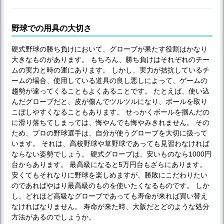
野球での用具の大切さ
硬式野球の勝ち負けにおいて、グローブが果たす役割はかなり
大きなものがあります。 もちろん、勝ち負けはそれぞれのチー
ムの実力と時の運にあります。 しかし、実力が拮抗しているチ
ームの場合、使用している道具の良し悪しによって、ゲームの
趨勢が違ってくることもよくあることです。 たとえば、使い込
んだグローブだと、皮が傷んでツルツルになり、ボールを取り
こぼしやすくなることもあります。 せっかくボールを掴んだの
に滑り落ちてしまっては、悔やんでも悔やみきれません。 その
ため、プロの野球選手は、自分が使うグローブを大切に扱って
います。 それは、高校野球や草野球であっても見習わなければ
ならない姿勢でしょう。 硬式グローブは、安いものなら1000円
台からあります。 最高級になると5万円台もざらにあります。
安くてもそれなりに野球を楽しめますが、勝敗にこだわりたい
のであればやはり最高級のものを使いたくなるものです。 しか
し、どれほど高級なグローブであっても寿命が来れば買い替え
なければなりません。 寿命が来た時、大阪だとどのような処分
方法があるのでしょうか。