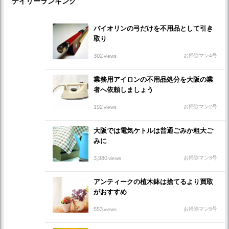
デイリーランキング
バイオリンの弓だけを不用品として引き
取り
302
お掃除マン4号
views
業務用アイロンの不用品処分を大阪の業
者へ依頼しましょう
192
お掃除マン2号
views
大阪では電気ケトルは普通ごみか粗大ご
みに
3,980
お掃除マン3号
views
アンティークの植木鉢は捨てるより買取
がおすすめ
553
お掃除マン5号
views