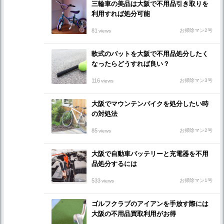
三輪車の美品は大阪で不用品引き取りを
利用すれば処分可能
81
お掃除マン2号
views
軟式のバットを大阪で不用品処分したく
なったらどうすれば良い？
116
お掃除マン3号
views
大阪でマウンテンバイクを処分したい時
の対処法
85
お掃除マン2号
views
大阪で自動車バッテリーと充電器を不用
品処分するには
533
お掃除マン1号
views
ゴルフクラブのアイアンを手放す際には
大阪の不用品買取利用がお得