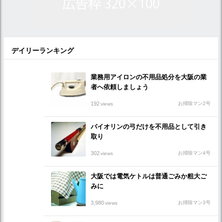
デイリーランキング
業務用アイロンの不用品処分を大阪の業
者へ依頼しましょう
192
お掃除マン2号
views
バイオリンの弓だけを不用品として引き
取り
302
お掃除マン4号
views
大阪では電気ケトルは普通ごみか粗大ご
みに
3,980
お掃除マン3号
views