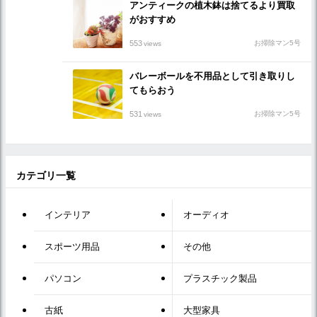
アンティークの植木鉢は捨てるより買取
がおすすめ
553
お掃除マン5号
views
バレーボールを不用品として引き取りし
てもらおう
531
お掃除マン5号
views
カテゴリ一覧
インテリア
オーディオ
スポーツ用品
その他
パソコン
プラスチック製品
古紙
大型家具