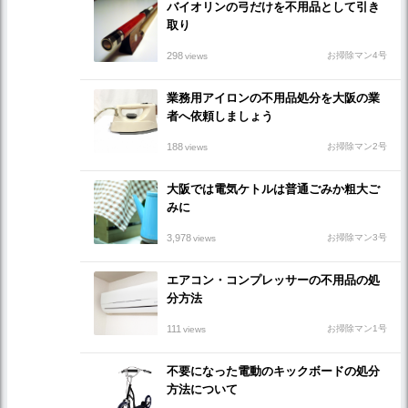
バイオリンの弓だけを不用品として引き
取り
298
お掃除マン4号
views
業務用アイロンの不用品処分を大阪の業
者へ依頼しましょう
188
お掃除マン2号
views
大阪では電気ケトルは普通ごみか粗大ご
みに
3,978
お掃除マン3号
views
エアコン・コンプレッサーの不用品の処
分方法
111
お掃除マン1号
views
不要になった電動のキックボードの処分
方法について