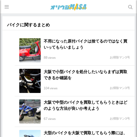
バイクに関するまとめ
不用になった原付バイクは捨てるのではなく買
いってもらいましょう
88
お掃除マン3号
views
大阪で小型バイクを処分したいならまずは買取
できるか確認を
104
お掃除マン3号
views
大阪で中型のバイクを買取してもらうときはど
のような方法が良いか考えよう
67
お掃除マン3号
views
大型のバイクを大阪で買取してもらう際には、