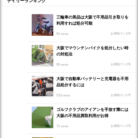
デイリーランキング
三輪車の美品は大阪で不用品引き取りを
利用すれば処分可能
81
お掃除マン2号
views
大阪でマウンテンバイクを処分したい時
の対処法
85
お掃除マン2号
views
大阪で自動車バッテリーと充電器を不用
品処分するには
533
お掃除マン1号
views
ゴルフクラブのアイアンを手放す際には
大阪の不用品買取利用がお得
71
お掃除マン2号
views