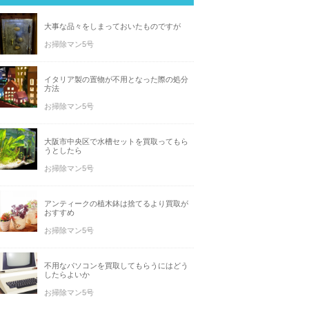
大事な品々をしまっておいたものですが
お掃除マン5号
イタリア製の置物が不用となった際の処分
方法
お掃除マン5号
大阪市中央区で水槽セットを買取ってもら
うとしたら
お掃除マン5号
アンティークの植木鉢は捨てるより買取が
おすすめ
お掃除マン5号
不用なパソコンを買取してもらうにはどう
したらよいか
お掃除マン5号