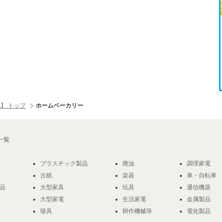
】 トップ
ホームベーカリー
一覧
プラスチック製品
廃油
調理家電
古紙
楽器
車・自転車
品
大型家具
玩具
通信機器
大型家電
生活家電
金属製品
寝具
耕作機械等
電化製品