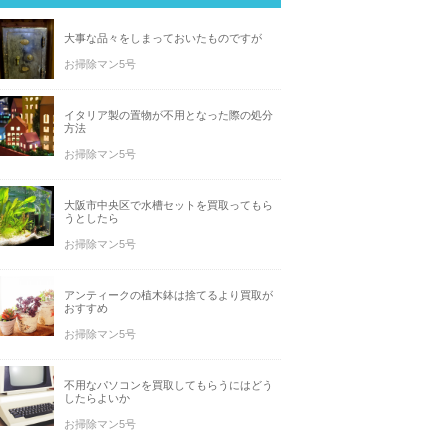
大事な品々をしまっておいたものですが
お掃除マン5号
イタリア製の置物が不用となった際の処分
方法
お掃除マン5号
大阪市中央区で水槽セットを買取ってもら
うとしたら
お掃除マン5号
アンティークの植木鉢は捨てるより買取が
おすすめ
お掃除マン5号
不用なパソコンを買取してもらうにはどう
したらよいか
お掃除マン5号