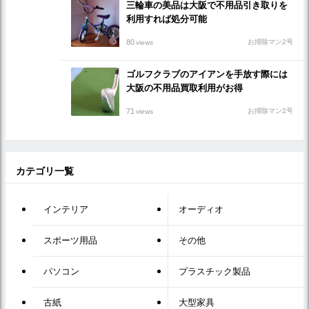
三輪車の美品は大阪で不用品引き取りを
利用すれば処分可能
80
お掃除マン2号
views
ゴルフクラブのアイアンを手放す際には
大阪の不用品買取利用がお得
71
お掃除マン2号
views
カテゴリ一覧
インテリア
オーディオ
スポーツ用品
その他
パソコン
プラスチック製品
古紙
大型家具