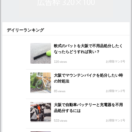
デイリーランキング
軟式のバットを大阪で不用品処分したく
なったらどうすれば良い？
116
お掃除マン3号
views
大阪でマウンテンバイクを処分したい時
の対処法
85
お掃除マン2号
views
大阪で自動車バッテリーと充電器を不用
品処分するには
533
お掃除マン1号
views