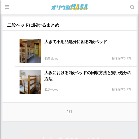
二段ベッドに関するまとめ
大きて不用品処分に困る2段ベッド
150
お掃除マン2号
views
大坂における2段ベッドの回収方法と賢い処分の
方法
118
お掃除マン2号
views
1/1