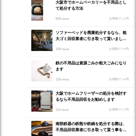
大阪市でホームベーカリーを不用品とし
て処分する方法
828
お掃除マン1号
views
ソファーベッドを廃棄処分するなら、粗
大ゴミ回収業者に引き取って貰いましょ
う
109
お掃除マン4号
views
鉄の不用品は資源ごみか粗大ごみになり
ます
159
お掃除マン4号
views
大阪でホームフリーザーの処分を検討す
るなら不用品回収をお勧めします
116
お掃除マン1号
views
南部鉄器の鉄瓶や鉄鍋を処分する際は、
不用品回収業者に引き取って貰う事をお
勧めします