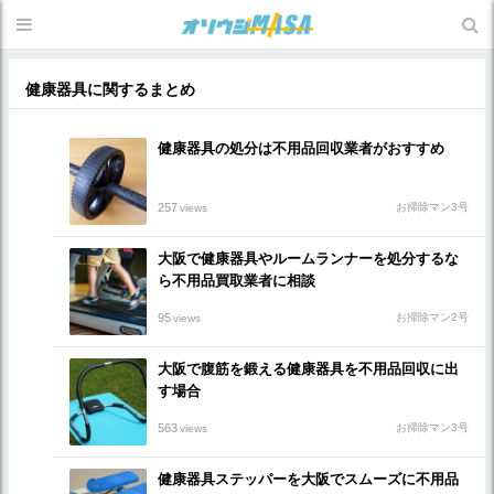
健康器具に関するまとめ
健康器具の処分は不用品回収業者がおすすめ
257
お掃除マン3号
views
大阪で健康器具やルームランナーを処分するな
ら不用品買取業者に相談
95
お掃除マン2号
views
大阪で腹筋を鍛える健康器具を不用品回収に出
す場合
563
お掃除マン3号
views
健康器具ステッパーを大阪でスムーズに不用品