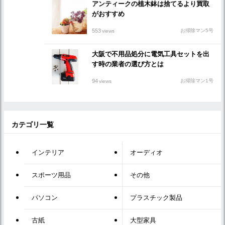
アンティークの植木鉢は捨てるより買取
がおすすめ
553
お掃除マン5号
views
大阪で不用品処分に電気工具セットを出
す時の業者の選び方とは
94
お掃除マン1号
views
カテゴリ一覧
インテリア
オーディオ
スポーツ用品
その他
パソコン
プラスチック製品
古紙
大型家具