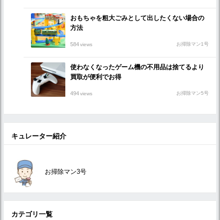
おもちゃを粗大ごみとして出したくない場合の
方法
584
お掃除マン1号
views
使わなくなったゲーム機の不用品は捨てるより
買取が便利でお得
494
お掃除マン5号
views
キュレーター紹介
お掃除マン3号
カテゴリ一覧