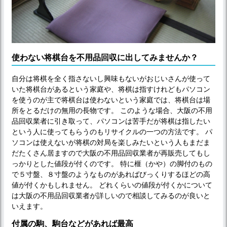
使わない将棋台を不用品回収に出してみませんか？
自分は将棋を全く指さないし興味もないがおじいさんが使って
いた将棋台があるという家庭や、将棋は指すけれどもパソコン
を使うのが主で将棋台は使わないという家庭では、将棋台は場
所をとるだけの無用の長物です。 このような場合、大阪の不用
品回収業者に引き取って、パソコンは苦手だが将棋は指したい
という人に使ってもらうのもリサイクルの一つの方法です。 パ
ソコンは使えないが将棋の対局を楽しみたいという人もまだま
だたくさん居ますので大阪の不用品回収業者が再販売してもし
っかりとした値段が付くのです。 特に榧（かや）の脚付のもの
で５寸盤、８寸盤のようなものがあればびっくりするほどの高
値が付くかもしれません。 どれくらいの値段が付くかについて
は大阪の不用品回収業者が詳しいので相談してみるのが良いと
いえます。
付属の駒、駒台などがあれば最高