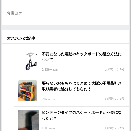
将棋台
(2)
オススメの記事
不要になった電動のキックボードの処分方法に
ついて
2,839
お掃除マン4号
views
要らないおもちゃはまとめて大阪の不用品引き
取り業者に処分してもらおう
245
お掃除マン3号
views
ビンテージタイプのスケートボードが不要にな
ったとき
160
お掃除マン5号
views