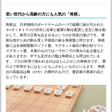
若い世代から高齢の方にも人気の「将棋」
将棋は、日本独特のボードゲームの一つで縦横に線が引かれた
９×９＝８１マスの升目に自軍と敵軍の駒を配置し交互に駒を動
かして、相手の王将を詰ませるというのが目的の遊びです。 将
棋を指すための駒を置く平面状の板を将棋盤と呼びます。 将棋
版には合成樹脂製のソフト盤、マグネット磁石の駒が貼りつく
マグネット盤、木製のものでは一寸や二寸の厚みのある盤など
がありますが、中でも足付きの盤は将棋台とも呼ばれていま
す。 プロの対局で使われるのはほとんどがこの将棋台です。 畳
の上で対局するにはもっともふさわしいものといえます。 将棋
台の高級品は榧（かや）の脚付のもので、愛好家の垂涎の品と
なっています。