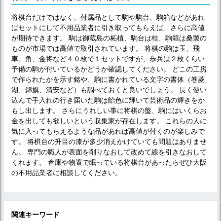
将棋台だけではなく、付属品として駒や駒台、駒箱などがあれ
ばセットにして不用品業者に引き取ってもらえば、さらに高値
が期待できます。 駒は御蔵島の柘植、駒台は桂、駒箱は桑製の
ものが市場では高値で取引されています。 将棋の駒は玉、飛
車、角、金将など４０枚で１セットですが、歩兵は２枚くらい
予備の駒が付いているかどうか確認してください。 どこの工房
で作られたかを示す銘や、駒に書かれている文字の書体（巻菱
湖、錦旗、清安など）も調べておくと良いでしょう。 長く使い
込んで手入れの行き届いた駒は飴色に輝いて芸術品の輝きをか
もし出します。 さらにうれしい事に将棋の盤、駒にはいくらお
金を出しても欲しいという収集家が存在します。 これらの人に
気に入ってもらえるような品があれば高値が付くのが楽しみで
す。 将棋台の升目の漆が多少消えかけていても問題はありませ
ん。 専門の職人が表面を削りなおして改めて線を引きなおして
くれます。 倉庫や物置で眠っている将棋台があったらぜひ大阪
の不用品業者に相談してください。
関連キーワード