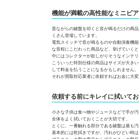
機能が満載の高性能なミニピア
昔ながらの鍵盤を叩くと音が鳴るだけの商品
くさん登場しています。
電気スイッチで音が鳴るものや自動演奏機能
な音程にこだわった商品など、挙げていくと
中にはコレクターが欲しがりそうなインテリ
こういった特別仕様の商品はサイズが大きい
して料金を払うことになるかもしれません。
それが買取対応業者に依頼すればお金に大変
依頼する前にキレイに拭いてお
小さな子供は食べ物やジュースなどで手が汚
全体をよく拭いておくことが大切です。
とくに、一番触れる部分である鍵盤は最も汚
基本的には乾拭きですが、汚れがひどい時は