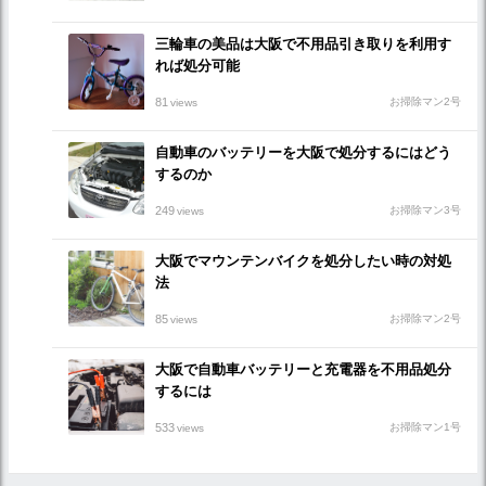
三輪車の美品は大阪で不用品引き取りを利用す
れば処分可能
81
お掃除マン2号
views
自動車のバッテリーを大阪で処分するにはどう
するのか
249
お掃除マン3号
views
大阪でマウンテンバイクを処分したい時の対処
法
85
お掃除マン2号
views
大阪で自動車バッテリーと充電器を不用品処分
するには
533
お掃除マン1号
views