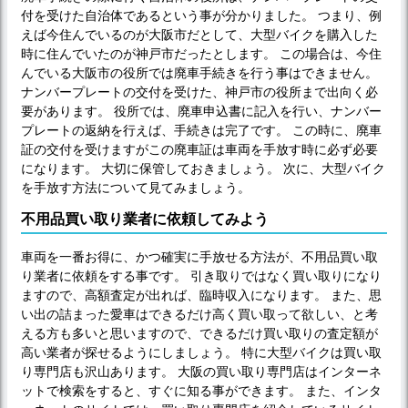
付を受けた自治体であるという事が分かりました。 つまり、例
えば今住んでいるのが大阪市だとして、大型バイクを購入した
時に住んでいたのが神戸市だったとします。 この場合は、今住
んでいる大阪市の役所では廃車手続きを行う事はできません。
ナンバープレートの交付を受けた、神戸市の役所まで出向く必
要があります。 役所では、廃車申込書に記入を行い、ナンバー
プレートの返納を行えば、手続きは完了です。 この時に、廃車
証の交付を受けますがこの廃車証は車両を手放す時に必ず必要
になります。 大切に保管しておきましょう。 次に、大型バイク
を手放す方法について見てみましょう。
不用品買い取り業者に依頼してみよう
車両を一番お得に、かつ確実に手放せる方法が、不用品買い取
り業者に依頼をする事です。 引き取りではなく買い取りになり
ますので、高額査定が出れば、臨時収入になります。 また、思
い出の詰まった愛車はできるだけ高く買い取って欲しい、と考
える方も多いと思いますので、できるだけ買い取りの査定額が
高い業者が探せるようにしましょう。 特に大型バイクは買い取
り専門店も沢山あります。 大阪の買い取り専門店はインターネ
ットで検索をすると、すぐに知る事ができます。 また、インタ