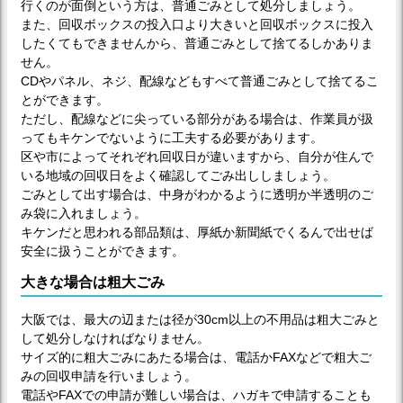
行くのが面倒という方は、普通ごみとして処分しましょう。
また、回収ボックスの投入口より大きいと回収ボックスに投入
したくてもできませんから、普通ごみとして捨てるしかありま
せん。
CDやパネル、ネジ、配線などもすべて普通ごみとして捨てるこ
とができます。
ただし、配線などに尖っている部分がある場合は、作業員が扱
ってもキケンでないように工夫する必要があります。
区や市によってそれぞれ回収日が違いますから、自分が住んで
いる地域の回収日をよく確認してごみ出ししましょう。
ごみとして出す場合は、中身がわかるように透明か半透明のご
み袋に入れましょう。
キケンだと思われる部品類は、厚紙か新聞紙でくるんで出せば
安全に扱うことができます。
大きな場合は粗大ごみ
大阪では、最大の辺または径が30cm以上の不用品は粗大ごみと
して処分しなければなりません。
サイズ的に粗大ごみにあたる場合は、電話かFAXなどで粗大ご
みの回収申請を行いましょう。
電話やFAXでの申請が難しい場合は、ハガキで申請することも