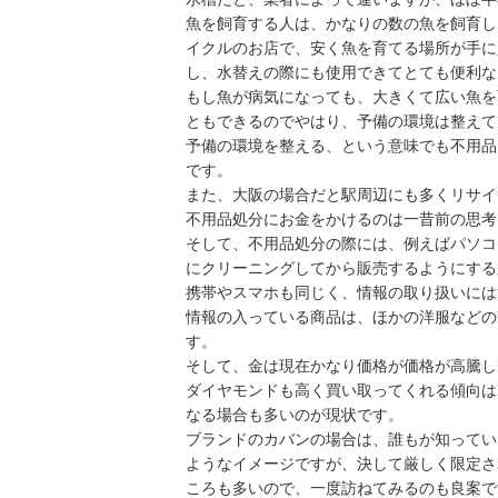
魚を飼育する人は、かなりの数の魚を飼育し
イクルのお店で、安く魚を育てる場所が手に
し、水替えの際にも使用できてとても便利な
もし魚が病気になっても、大きくて広い魚を
ともできるのでやはり、予備の環境は整えて
予備の環境を整える、という意味でも不用品
です。
また、大阪の場合だと駅周辺にも多くリサイ
不用品処分にお金をかけるのは一昔前の思考
そして、不用品処分の際には、例えばパソコ
にクリーニングしてから販売するようにする
携帯やスマホも同じく、情報の取り扱いには
情報の入っている商品は、ほかの洋服などの
す。
そして、金は現在かなり価格が価格が高騰し
ダイヤモンドも高く買い取ってくれる傾向は
なる場合も多いのが現状です。
ブランドのカバンの場合は、誰もが知ってい
ようなイメージですが、決して厳しく限定さ
ころも多いので、一度訪ねてみるのも良案で