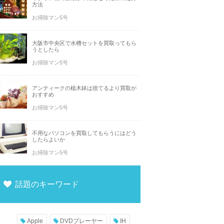
方法
お掃除マン5号
大阪市中央区で水槽セットを買取ってもら
うとしたら
お掃除マン5号
アンティークの植木鉢は捨てるより買取が
おすすめ
お掃除マン5号
不用なパソコンを買取してもらうにはどう
したらよいか
お掃除マン5号
話題のキーワード
Apple
DVDプレーヤー
IH