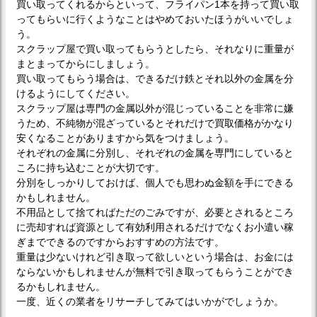
買い取ってくれるからといって、フライパン1本を持って買い取
ってもらいに行くようなことはやめておいたほうがいいでしょ
う。
スクラップ屋で買い取ってもらうとしたら、それなりに重量が
まとまってからにしましょう。
買い取ってもらう場合は、できるだけ鉄とそれ以外の金属を分
けるようにしてください。
スクラップ屋は専門の金属以外が混じっていることを非常に嫌
うため、不純物が混ざっているとそれだけで買取価格がかなり
安くなることがありますから気をつけましょう。
それぞれの金属に分別し、それぞれの金属を専門にしていると
ころに持ち込むことが大切です。
分別をしっかりしておけば、個人でも思わぬ金額を手にできる
かもしれません。
不用品として捨てればただのごみですが、必要とされるところ
に売却すれば資源として有効利用されるだけでなくお小遣い稼
ぎまでできるのですからおすすめの方法です。
重量は少ないけれど引き取って欲しいという場合は、お金には
ならないかもしれませんが無料で引き取ってもらうことができ
るかもしれません。
一度、近くの業者をリサーチしてみてはいかがでしょうか。