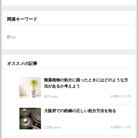
関連キーワード
鉄
(2)
オススメの記事
観葉植物の処分に困ったときにはどのような方
法があるか考えよう
687
お掃除マン3号
views
大阪府での鉄鍋の正しい処分方法を知る
1,295
お掃除マン3号
views