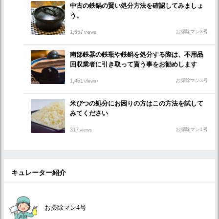
中古の鉄鍋の賢い処分方法を確認してみましょ
う。
1,667
お掃除マン3号
views
南部鉄器の鉄瓶や鉄鍋を処分する際は、不用品
回収業者に引き取って貰う事をお勧めします
1,451
お掃除マン3号
views
米びつの処分にお困りの方はこの方法を試して
みてください
317
お掃除マン1号
views
キュレーター紹介
お掃除マン4号