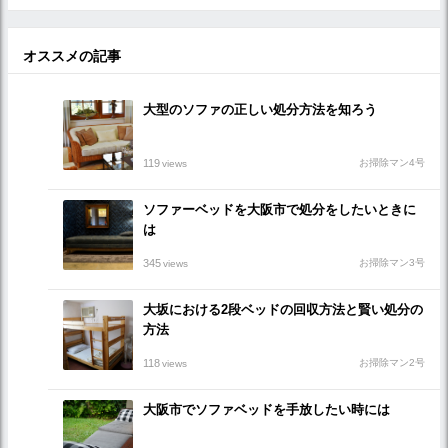
オススメの記事
大型のソファの正しい処分方法を知ろう
119
お掃除マン4号
views
ソファーベッドを大阪市で処分をしたいときに
は
345
お掃除マン3号
views
大坂における2段ベッドの回収方法と賢い処分の
方法
118
お掃除マン2号
views
大阪市でソファベッドを手放したい時には