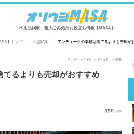
不用品回収、粗大ごみ処分お役立ち情報【MASA】
ASA】トップ
大型家具
アンティークの本棚は捨てるよりも売却が
アンティーク
(4)
木製品
(3)
本棚
(5)
捨てるよりも売却がおすすめ
190
view