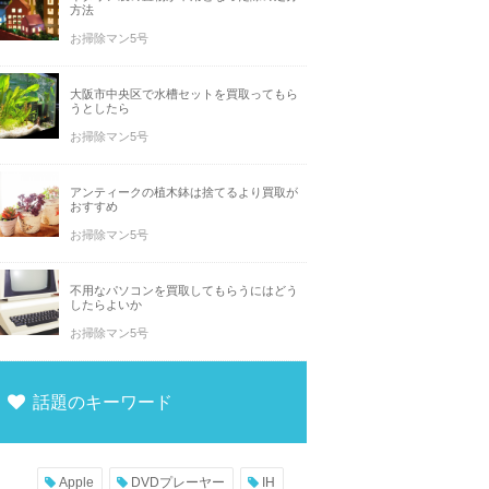
方法
お掃除マン5号
大阪市中央区で水槽セットを買取ってもら
うとしたら
お掃除マン5号
アンティークの植木鉢は捨てるより買取が
おすすめ
お掃除マン5号
不用なパソコンを買取してもらうにはどう
したらよいか
お掃除マン5号
話題のキーワード
Apple
DVDプレーヤー
IH