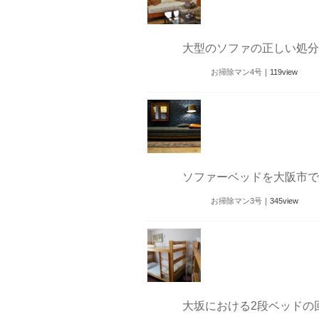
大型のソファの正しい処分
お掃除マン4号
｜
119
view
ソファーベッドを大阪市で
お掃除マン3号
｜
345
view
大坂における2段ベッドの