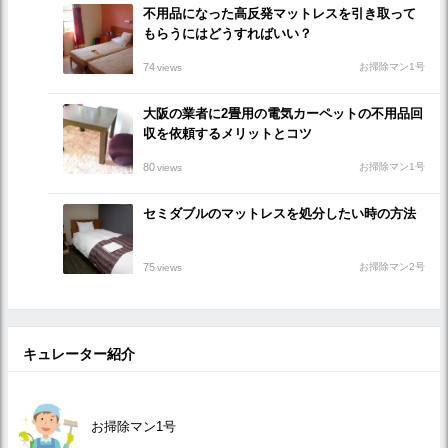
不用品になった高反発マットレスを引き取って
もらうにはどうすればいい？
74
お掃除マン1号
views
大阪の業者に2畳用の電気カーペットの不用品回
収を依頼するメリットとコツ
80
お掃除マン1号
views
セミダブルのマットレスを処分したい時の方法
75
お掃除マン2号
views
キュレーター紹介
お掃除マン1号