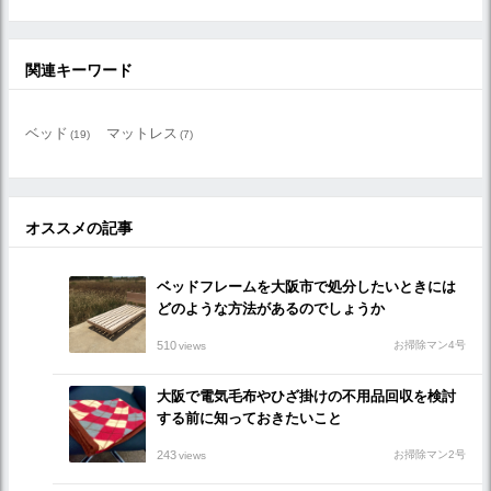
関連キーワード
ベッド
マットレス
(19)
(7)
オススメの記事
ベッドフレームを大阪市で処分したいときには
どのような方法があるのでしょうか
510
お掃除マン4号
views
大阪で電気毛布やひざ掛けの不用品回収を検討
する前に知っておきたいこと
243
お掃除マン2号
views