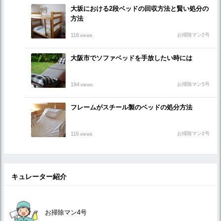
大坂における2段ベッドの回収方法と賢い処分の
方法
118
お掃除マン2号
views
大阪市でソファベッドを手放したい時には
194
お掃除マン5号
views
フレームがスチール製のベッドの処分方法
116
お掃除マン2号
views
キュレーター紹介
お掃除マン4号