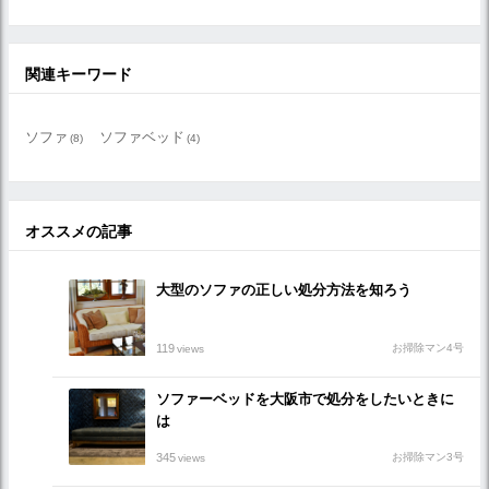
関連キーワード
ソファ
ソファベッド
(8)
(4)
オススメの記事
大型のソファの正しい処分方法を知ろう
119
お掃除マン4号
views
ソファーベッドを大阪市で処分をしたいときに
は
345
お掃除マン3号
views