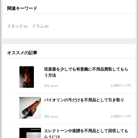
関連キーワード
スタンド
ドラム
(1)
(6)
オススメの記事
弦楽器を少しでも有意義に不用品買取してもら
う方法
101
お掃除マン5号
views
バイオリンの弓だけを不用品として引き取り
302
お掃除マン4号
views
エレクトーンや楽譜を不用品として回収しても
らうには