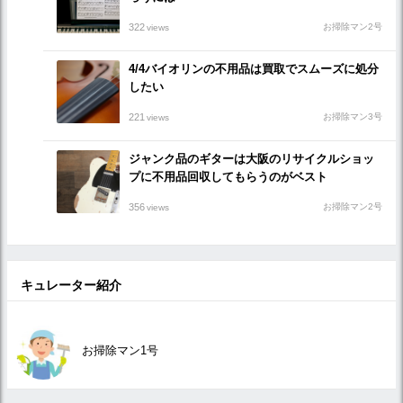
322
お掃除マン2号
views
4/4バイオリンの不用品は買取でスムーズに処分
したい
221
お掃除マン3号
views
ジャンク品のギターは大阪のリサイクルショッ
プに不用品回収してもらうのがベスト
356
お掃除マン2号
views
キュレーター紹介
お掃除マン1号