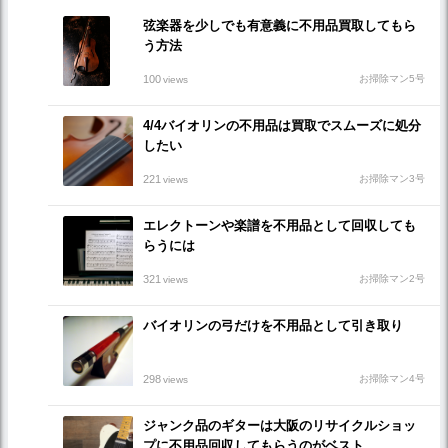
弦楽器を少しでも有意義に不用品買取してもら
う方法
100
お掃除マン5号
views
4/4バイオリンの不用品は買取でスムーズに処分
したい
221
お掃除マン3号
views
エレクトーンや楽譜を不用品として回収しても
らうには
321
お掃除マン2号
views
バイオリンの弓だけを不用品として引き取り
298
お掃除マン4号
views
ジャンク品のギターは大阪のリサイクルショッ
プに不用品回収してもらうのがベスト