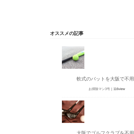
オススメの記事
軟式のバットを大阪で不用
お掃除マン3号
｜
116
view
大阪でゴルフクラブを不用