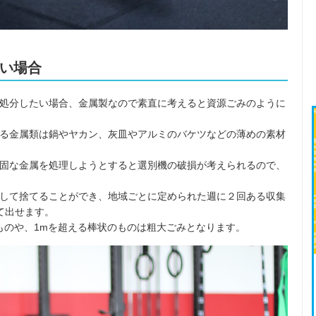
い場合
処分したい場合、金属製なので素直に考えると資源ごみのように
る金属類は鍋やヤカン、灰皿やアルミのバケツなどの薄めの素材
固な金属を処理しようとすると選別機の破損が考えられるので、
して捨てることができ、地域ごとに定められた週に２回ある収集
て出せます。
るものや、1mを超える棒状のものは粗大ごみとなります。