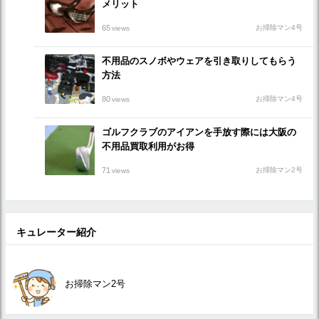
メリット
65
お掃除マン4号
views
不用品のスノボやウェアを引き取りしてもらう
方法
80
お掃除マン4号
views
ゴルフクラブのアイアンを手放す際には大阪の
不用品買取利用がお得
71
お掃除マン2号
views
キュレーター紹介
お掃除マン2号