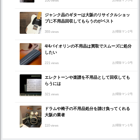
100
お掃除マン5号
views
ジャンク品のギターは大阪のリサイクルショッ
プに不用品回収してもらうのがベスト
355
お掃除マン2号
views
4/4バイオリンの不用品は買取でスムーズに処分
したい
221
お掃除マン3号
views
エレクトーンや楽譜を不用品として回収しても
らうには
321
お掃除マン2号
views
ドラムや椅子の不用品処分を請け負ってくれる
大阪の業者
110
お掃除マン1号
views