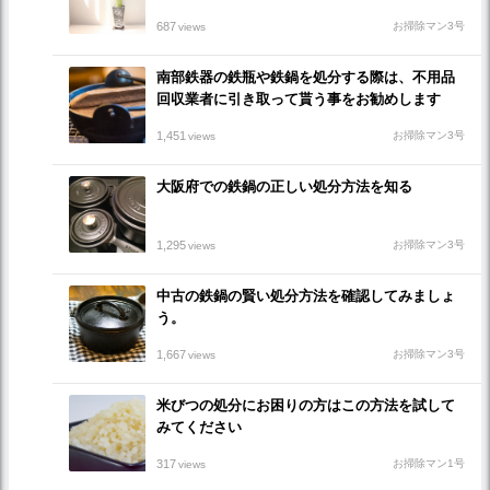
687
お掃除マン3号
views
南部鉄器の鉄瓶や鉄鍋を処分する際は、不用品
回収業者に引き取って貰う事をお勧めします
1,451
お掃除マン3号
views
大阪府での鉄鍋の正しい処分方法を知る
1,295
お掃除マン3号
views
中古の鉄鍋の賢い処分方法を確認してみましょ
う。
1,667
お掃除マン3号
views
米びつの処分にお困りの方はこの方法を試して
みてください
317
お掃除マン1号
views