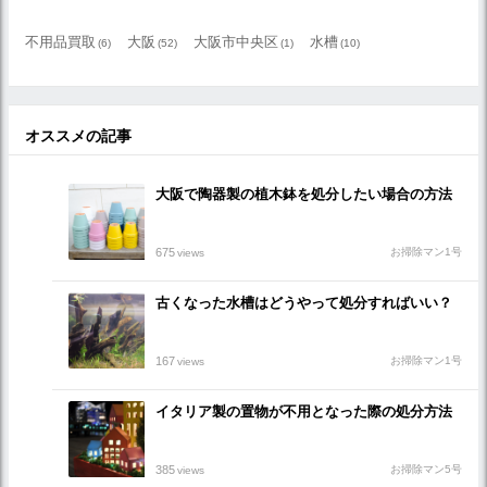
不用品買取
大阪
大阪市中央区
水槽
(6)
(52)
(1)
(10)
オススメの記事
大阪で陶器製の植木鉢を処分したい場合の方法
675
お掃除マン1号
views
古くなった水槽はどうやって処分すればいい？
167
お掃除マン1号
views
イタリア製の置物が不用となった際の処分方法
385
お掃除マン5号
views