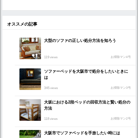
オススメの記事
大型のソファの正しい処分方法を知ろう
119
お掃除マン4号
views
ソファーベッドを大阪市で処分をしたいときに
は
345
お掃除マン3号
views
大坂における2段ベッドの回収方法と賢い処分の
方法
118
お掃除マン2号
views
大阪市でソファベッドを手放したい時には