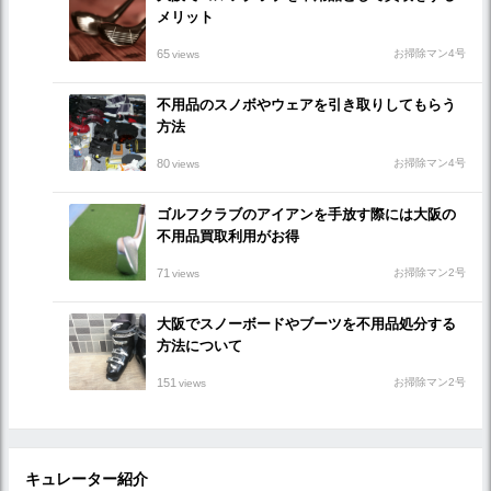
メリット
65
お掃除マン4号
views
不用品のスノボやウェアを引き取りしてもらう
方法
80
お掃除マン4号
views
ゴルフクラブのアイアンを手放す際には大阪の
不用品買取利用がお得
71
お掃除マン2号
views
大阪でスノーボードやブーツを不用品処分する
方法について
151
お掃除マン2号
views
キュレーター紹介